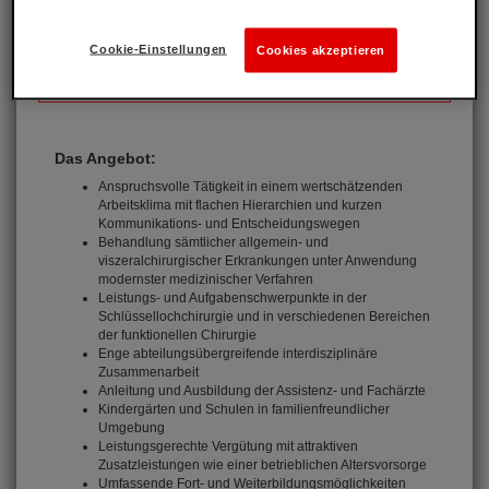
Cookie-Einstellungen
Cookies akzeptieren
Das Angebot:
Anspruchsvolle Tätigkeit in einem wertschätzenden
Arbeitsklima mit flachen Hierarchien und kurzen
Kommunikations- und Entscheidungswegen
Behandlung sämtlicher allgemein- und
viszeralchirurgischer Erkrankungen unter Anwendung
modernster medizinischer Verfahren
Leistungs- und Aufgabenschwerpunkte in der
Schlüssellochchirurgie und in verschiedenen Bereichen
der funktionellen Chirurgie
Enge abteilungsübergreifende interdisziplinäre
Zusammenarbeit
Anleitung und Ausbildung der Assistenz- und Fachärzte
Kindergärten und Schulen in familienfreundlicher
Umgebung
Leistungsgerechte Vergütung mit attraktiven
Zusatzleistungen wie einer betrieblichen Altersvorsorge
Umfassende Fort- und Weiterbildungsmöglichkeiten