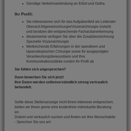
Günstige Verkehrsanbindung an Erfurt und Gotha
Ihr Profil:
Sie interessieren sich für das Aufgabenfeld als Leitender
Oberarzt Allgemeinchirurgie/Viszeralchirurgie (m/w/d)
und besitzen die entsprechende Facharztanerkennung
Idealerweise verfügen Sie über die Zusatzbezeichnung
Spezielle Viszeralchirurgie
Weitreichende Erfahrungen in der operativen und
laparoskopischen Chirurgie sowie Ihr ausgeprägtes
Verantwortungsbewusstsein und Ihre
Kommunikationsstärke runden Ihr Profil ab
Sie fühlen sich angesprochen?
Dann bewerben Sie sich jetzt!
Ihre Daten werden selbstverständlich streng vertraulich
behandelt.
Sollte diese Stellenanzeige nicht Ihrem Interesse entsprechen,
bieten wir Ihnen gerne eine kostenfreie individuelle Beratung
an.
Diskret und vertraulich suchen und finden wir Ihre Wunschstelle
- Sprechen Sie uns an!