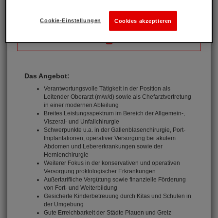
Cookie-Einstellungen
Cookies akzeptieren
Das Angebot:
Verantwortungsvolle Tätigkeit in der Position als
Leitender Oberarzt (m/w/d) sowie als Chefarztvertretung
in einer modernen Abteilung
Breites Leistungsspektrum im Bereich der Allgemein-,
Viszeral- und Unfallchirurgie
Schwerpunkte u.a. in der Gallenblasenchirurgie, Port-
Implantationen, operativer Versorgung bei akutem
Abdomen und Lebererkrankungen sowie der
Hernienchirurgie
Weiterer Fokus in der konservativen und operativen
Versorgung proktologischer Erkrankungen
Außertarifliche Vergütung sowie finanzielle Förderung
von Fort- und Weiterbildung
Gesicherte Kinderbetreuung durch Kitas und Schulen in
der Umgebung
Gute Erreichbarkeit der Städte Plauen und Greiz